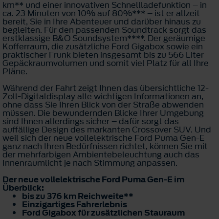
km** und einer innovativen Schnellladefunktion – in
ca. 23 Minuten von 10% auf 80%*** – ist er allzeit
bereit, Sie in Ihre Abenteuer und darüber hinaus zu
begleiten. Für den passenden Soundtrack sorgt das
erstklassige B&O Soundsystem****. Der geräumige
Kofferraum, die zusätzliche Ford Gigabox sowie ein
praktischer Frunk bieten insgesamt bis zu 566 Liter
Gepäckraumvolumen und somit viel Platz für all Ihre
Pläne.
Während der Fahrt zeigt Ihnen das übersichtliche 12-
Zoll-Digitaldisplay alle wichtigen Informationen an,
ohne dass Sie Ihren Blick von der Straße abwenden
müssen. Die bewundernden Blicke Ihrer Umgebung
sind Ihnen allerdings sicher – dafür sorgt das
auffällige Design des markanten Crossover SUV. Und
weil sich der neue vollelektrische Ford Puma Gen-E
ganz nach Ihren Bedürfnissen richtet, können Sie mit
der mehrfarbigen Ambientebeleuchtung auch das
Innenraumlicht je nach Stimmung anpassen.
Der neue vollelektrische Ford Puma Gen-E im
Überblick:
bis zu 376 km Reichweite**
Einzigartiges Fahrerlebnis
Ford Gigabox für zusätzlichen Stauraum